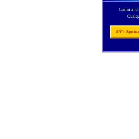
Curtiu a le
Qualqu
ðŸ’› Apoia.