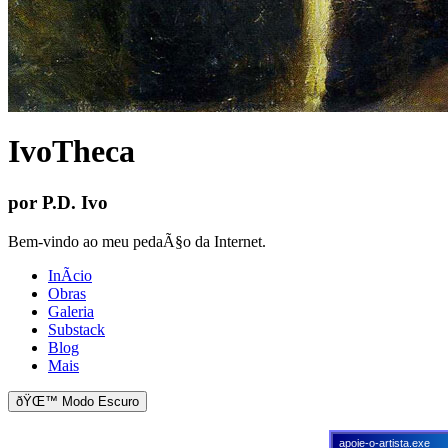
IvoTheca
por P.D. Ivo
Bem-vindo ao meu pedaÃ§o da Internet.
InÃ­cio
Obras
Galeria
Substack
Blog
Mais
ðŸŒ™ Modo Escuro
apoie-o-artista.exe