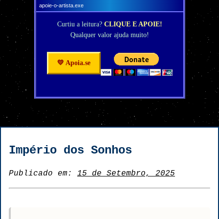
apoie-o-artista.exe
Curtiu a leitura?
CLIQUE E APOIE!
Qualquer valor ajuda muito!
💛 Apoia.se
Império dos Sonhos
Publicado em:
15 de Setembro, 2025