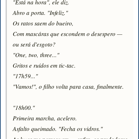
"Está na hora", ele diz.

Abro a porta. "Infeliz."

Os ratos saem do bueiro,

Com mascáras que escondem o desespero —

ou será d'esgoto?

"One, two, three..."

Gritos e ruídos em tic-tac.

"17h59..."

"Vamos!", o filho volta para casa, finalmente.

"18h00."

Primeira marcha, acelero.

Asfalto queimado. "Fecha os vidros."
