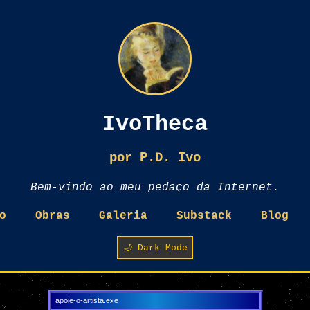
IvoTheca
por P.D. Ivo
Bem-vindo ao meu pedaço da Internet.
o
Obras
Galeria
Substack
Blog
🌙 Dark Mode
apoie-o-artista.exe