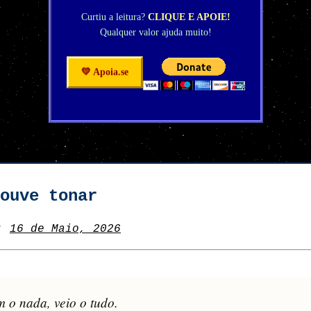
Curtiu a leitura?
CLIQUE E APOIE!
Qualquer valor ajuda muito!
💛 Apoia.se
ouve tonar
m:
16 de Maio, 2026
 o nada, veio o tudo.
