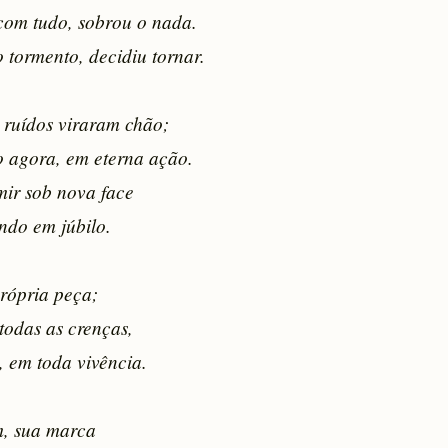
om tudo, sobrou o nada.

 tormento, decidiu tornar.

 ruídos viraram chão;

 agora, em eterna ação.

ir sob nova face

do em júbilo.

rópria peça;

todas as crenças, 

em toda vivência.

m, sua marca
