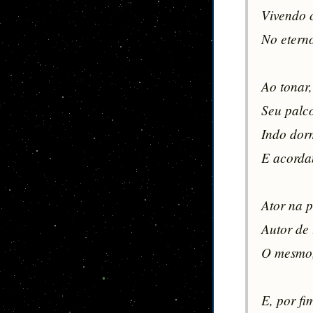
Vivendo c
No eterno
Ao tonar,
Seu palco
Indo dorm
E acordan
Ator na p
Autor de 
O mesmo, 
E, por fi